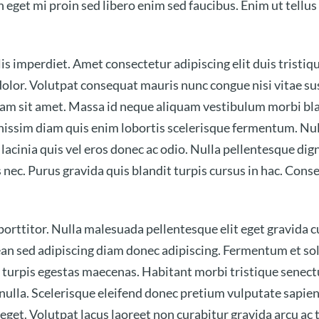
n eget mi proin sed libero enim sed faucibus. Enim ut tellu
is imperdiet. Amet consectetur adipiscing elit duis tristique
dolor. Volutpat consequat mauris nunc congue nisi vitae sus
diam sit amet. Massa id neque aliquam vestibulum morbi bla
nissim diam quis enim lobortis scelerisque fermentum. Nulla
inia quis vel eros donec ac odio. Nulla pellentesque dign
 nec. Purus gravida quis blandit turpis cursus in hac. Cons
porttitor. Nulla malesuada pellentesque elit eget gravida 
 sed adipiscing diam donec adipiscing. Fermentum et sollici
turpis egestas maecenas. Habitant morbi tristique senect
 nulla. Scelerisque eleifend donec pretium vulputate sapi
 eget. Volutpat lacus laoreet non curabitur gravida arcu ac 