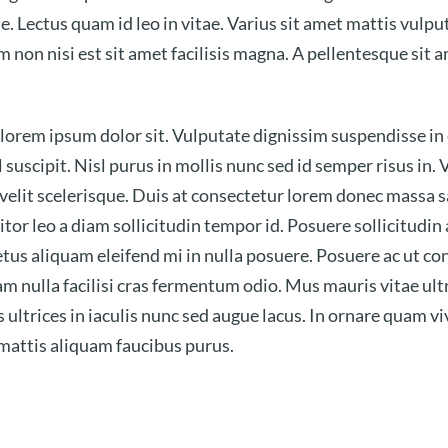
e. Lectus quam id leo in vitae. Varius sit amet mattis vulpu
m non nisi est sit amet facilisis magna. A pellentesque sit a
lorem ipsum dolor sit. Vulputate dignissim suspendisse in 
 suscipit. Nisl purus in mollis nunc sed id semper risus in. 
 velit scelerisque. Duis at consectetur lorem donec massa
tor leo a diam sollicitudin tempor id. Posuere sollicitudin a
tus aliquam eleifend mi in nulla posuere. Posuere ac ut c
am nulla facilisi cras fermentum odio. Mus mauris vitae ultr
trices in iaculis nunc sed augue lacus. In ornare quam vive
 mattis aliquam faucibus purus.