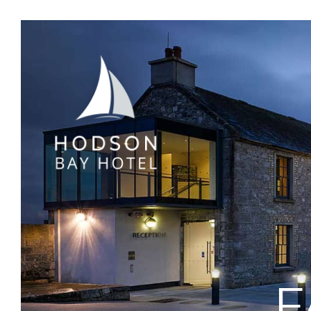
Hodson
Bay
Hotel
Athlone,
Westmeath
F