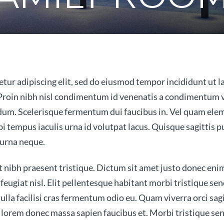
tur adipiscing elit, sed do eiusmod tempor incididunt ut l
Proin nibh nisl condimentum id venenatis a condimentum v
endum. Scelerisque fermentum dui faucibus in. Vel quam e
bi tempus iaculis urna id volutpat lacus. Quisque sagittis 
 urna neque.
et nibh praesent tristique. Dictum sit amet justo donec eni
eugiat nisl. Elit pellentesque habitant morbi tristique sen
ulla facilisi cras fermentum odio eu. Quam viverra orci sag
 lorem donec massa sapien faucibus et. Morbi tristique sene