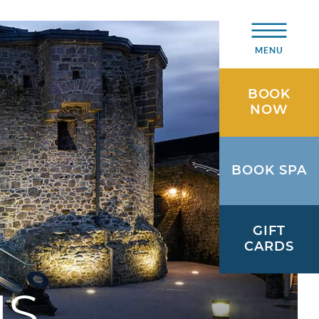
MENU
BOOK
NOW
BOOK SPA
GIFT
CARDS
MS